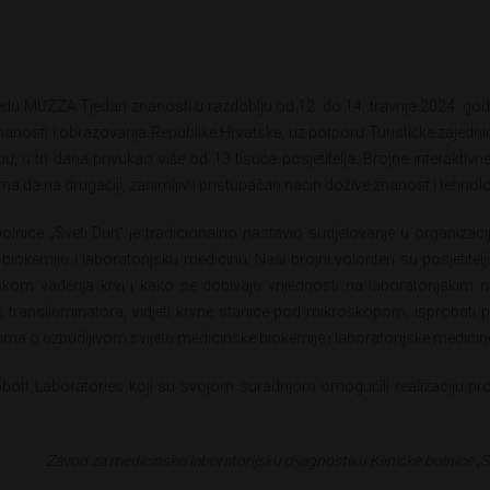
 redu MUZZA Tjedan znanosti u razdoblju od 12. do 14. travnja 2024. god
nanosti i obrazovanja Republike Hrvatske, uz potporu Turističke zajedn
 u tri dana privukao više od 13 tisuća posjetitelja. Brojne interaktivne
ma da na drugačiji, zanimljiv i pristupačan način dožive znanost i tehnolo
olnice „Sveti Duh“ je tradicionalno nastavio sudjelovanje u organizaci
okemiju i laboratorijsku medicinu. Naši brojni volonteri su posjetitel
pkom vađenja krvi i kako se dobivaju vrijednosti na laboratorijskim n
moć transiluminatora, vidjeti krvne stanice pod mikroskopom, isprobati
nima o uzbudljivom svijetu medicinske biokemije i laboratorijske medicin
ott Laboratories koji su svojom suradnjom omogućili realizaciju pr
Zavod za medicinsko laboratorijsku dijagnostiku Kliničke bolnice „S