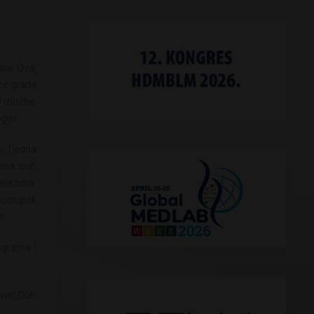
ine. Ovaj
ice grada
 izložbe,
giju.
ji Tjedna
jima svih
alazima.
 postupak
e.
ograma i
veti Duh“