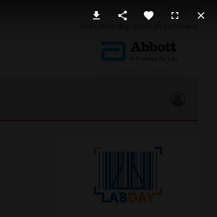
Hvala našim dugogodišnjim partnerima: