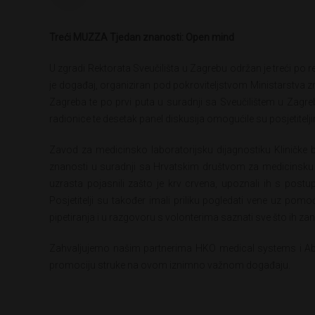
Treći MUZZA Tjedan znanosti: Open mind
U zgradi Rektorata Sveučilišta u Zagrebu održan je treći po
je događaj, organiziran pod pokroviteljstvom Ministarstva z
Zagreba te po prvi puta u suradnji sa Sveučilištem u Zagrebu,
radionice te desetak panel diskusija omogućile su posjetitelji
Zavod za medicinsko laboratorijsku dijagnostiku Kliničke b
znanosti u suradnji sa Hrvatskim društvom za medicinsku bi
uzrasta pojasnili zašto je krv crvena, upoznali ih s postu
Posjetitelji su također imali priliku pogledati vene uz po
pipetiranja i u razgovoru s volonterima saznati sve što ih za
Zahvaljujemo našim partnerima HKO medical systems i Abb
promociju struke na ovom iznimno važnom događaju.