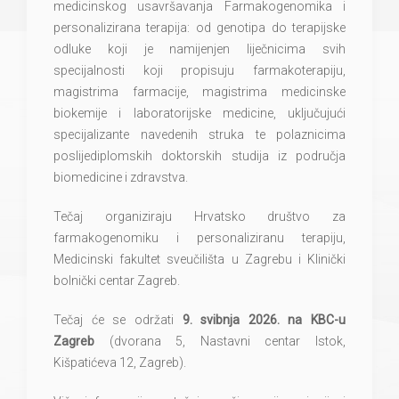
medicinskog usavršavanja Farmakogenomika i
personalizirana terapija: od genotipa do terapijske
odluke koji je namijenjen liječnicima svih
specijalnosti koji propisuju farmakoterapiju,
magistrima farmacije, magistrima medicinske
biokemije i laboratorijske medicine, uključujući
specijalizante navedenih struka te polaznicima
poslijediplomskih doktorskih studija iz područja
biomedicine i zdravstva.
Tečaj organiziraju Hrvatsko društvo za
farmakogenomiku i personaliziranu terapiju,
Medicinski fakultet sveučilišta u Zagrebu i Klinički
bolnički centar Zagreb.
Tečaj će se održati
9. svibnja 2026. na KBC-u
Zagreb
(dvorana 5, Nastavni centar Istok,
Kišpatićeva 12, Zagreb).