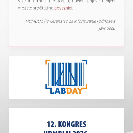
Više informacija o tečaju, načinu prijave i cijeni
možete pročitati na
poveznici
.
HDMBLM Povjerenstvo za informiranje i odnose s
javnošću