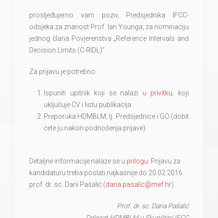
prosljeđujemo vam poziv, Predsjednika IFCC-
odsjeka za znanost Prof. Ian Younga, za nominaciju
jednog člana Povjerenstva „Reference Intervals and
Decision Limits (C-RIDL)".
Za prijavu je potrebno:
Ispuniti upitnik koji se nalazi u
privitku
, koji
uključuje CV i listu publikacija
Preporuka HDMBLM, tj. Predsjednice i GO (dobit
ćete ju nakon podnošenja prijave)
Detaljne informacije nalaze se u
prilogu
. Prijavu za
kandidaturu treba poslati najkasnije do 20.02.2016.
prof. dr. sc. Darii Pašalić (
daria.pasalic@mef.hr
).
Prof. dr. sc. Daria Pašalić
Delegat HDMBLM u Skupštini IFCC