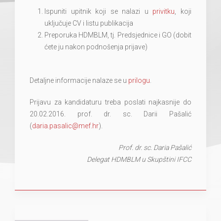
Ispuniti upitnik koji se nalazi u
privitku
, koji
uključuje CV i listu publikacija
Preporuka HDMBLM, tj. Predsjednice i GO (dobit
ćete ju nakon podnošenja prijave)
Detaljne informacije nalaze se u
prilogu
.
Prijavu za kandidaturu treba poslati najkasnije do
20.02.2016. prof. dr. sc. Darii Pašalić
(
daria.pasalic@mef.hr
).
Prof. dr. sc. Daria Pašalić
Delegat HDMBLM u Skupštini IFCC