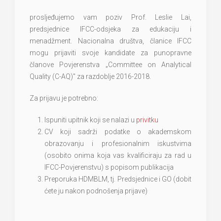
prosljeđujemo vam poziv Prof. Leslie Lai,
predsjednice IFCC-odsjeka za edukaciju i
menadžment. Nacionalna društva, članice IFCC
mogu prijaviti svoje kandidate za punopravne
članove Povjerenstva „Committee on Analytical
Quality (C-AQ)" za razdoblje 2016-2018.
Za prijavu je potrebno:
Ispuniti upitnik koji se nalazi u
privitku
CV koji sadrži podatke o akademskom
obrazovanju i profesionalnim iskustvima
(osobito onima koja vas kvalificiraju za rad u
IFCC-Povjerenstvu) s popisom publikacija
Preporuka HDMBLM, tj. Predsjednice i GO (dobit
ćete ju nakon podnošenja prijave)