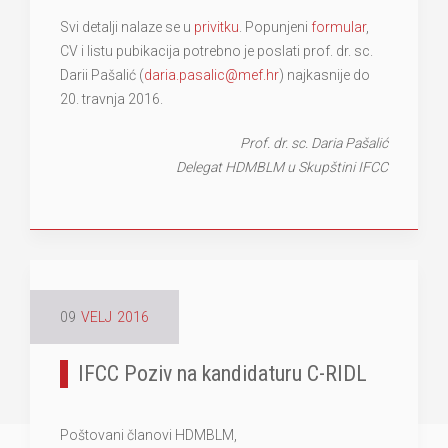
Svi detalji nalaze se u
privitku
. Popunjeni
formular
,
CV i listu pubikacija potrebno je poslati prof. dr. sc.
Darii Pašalić (
daria.pasalic@mef.hr
) najkasnije do
20. travnja 2016.
Prof. dr. sc. Daria Pašalić
Delegat HDMBLM u Skupštini IFCC
09
VELJ
2016
IFCC Poziv na kandidaturu C-RIDL
Poštovani članovi HDMBLM,