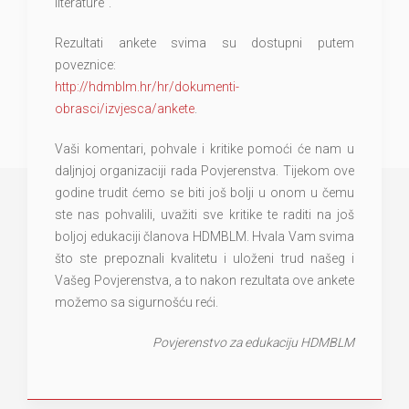
literature".
Rezultati ankete svima su dostupni putem
poveznice:
http://hdmblm.hr/hr/dokumenti-
obrasci/izvjesca/ankete
.
Vaši komentari, pohvale i kritike pomoći će nam u
daljnjoj organizaciji rada Povjerenstva. Tijekom ove
godine trudit ćemo se biti još bolji u onom u čemu
ste nas pohvalili, uvažiti sve kritike te raditi na još
boljoj edukaciji članova HDMBLM. Hvala Vam svima
što ste prepoznali kvalitetu i uloženi trud našeg i
Vašeg Povjerenstva, a to nakon rezultata ove ankete
možemo sa sigurnošću reći.
Povjerenstvo za edukaciju HDMBLM