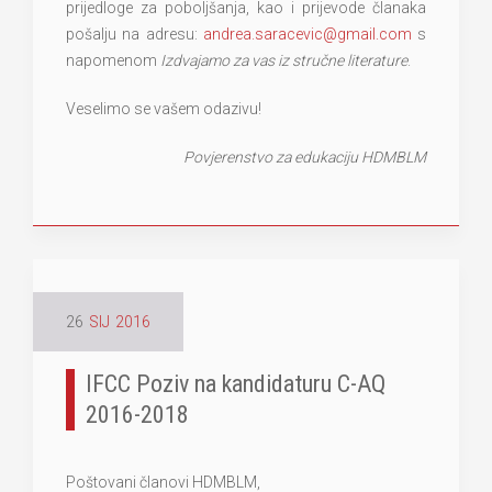
prijedloge za poboljšanja, kao i prijevode članaka
pošalju na adresu:
andrea.saracevic@gmail.com
s
napomenom
Izdvajamo za vas iz stručne literature
.
Veselimo se vašem odazivu!
Povjerenstvo za edukaciju HDMBLM
26
SIJ
2016
IFCC Poziv na kandidaturu C-AQ
2016-2018
Poštovani članovi HDMBLM,