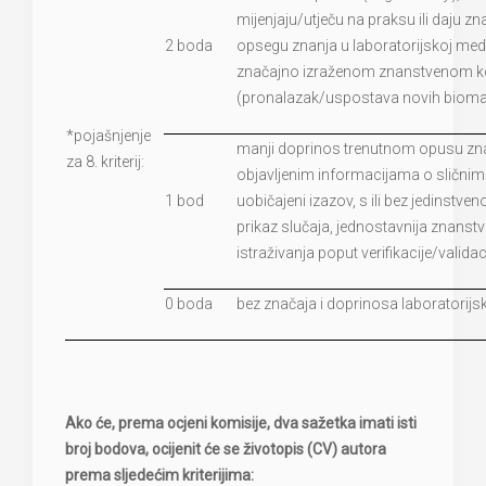
mijenjaju/utječu na praksu ili daju 
2 boda
opsegu znanja u laboratorijskoj medic
značajno izraženom znanstvenom
(pronalazak/uspostava novih bioma
*pojašnjenje
manji doprinos trenutnom opusu znan
za 8. kriterij:
objavljenim informacijama o sličnim
1 bod
uobičajeni izazov, s ili bez jedinstv
prikaz slučaja, jednostavnija znanstv
istraživanja poput verifikacije/vali
0 boda
bez značaja i doprinosa laboratorijs
Ako će, prema ocjeni komisije, dva sažetka imati isti
broj bodova, ocijenit će se životopis (CV) autora
prema sljedećim kriterijima: