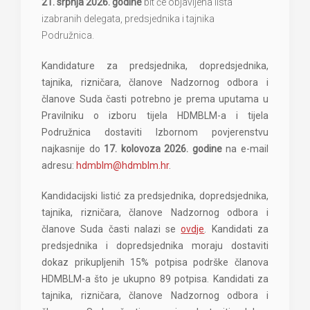
21. srpnja 2026. godine
bit će objavljena lista
izabranih delegata, predsjednika i tajnika
Podružnica.
Kandidature za predsjednika, dopredsjednika,
tajnika, rizničara, članove Nadzornog odbora i
članove Suda časti potrebno je prema uputama u
Pravilniku o izboru tijela HDMBLM-a i tijela
Podružnica dostaviti Izbornom povjerenstvu
najkasnije do
17. kolovoza 2026. godine
na e-mail
adresu:
hdmblm@hdmblm.hr
.
Kandidacijski listić za predsjednika, dopredsjednika,
tajnika, rizničara, članove Nadzornog odbora i
članove Suda časti nalazi se
ovdje
. Kandidati za
predsjednika i dopredsjednika moraju dostaviti
dokaz prikupljenih 15% potpisa podrške članova
HDMBLM-a što je ukupno 89 potpisa. Kandidati za
tajnika, rizničara, članove Nadzornog odbora i