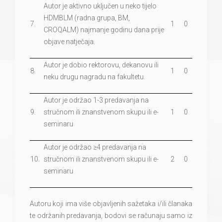
Autor je aktivno uključen u neko tijelo
HDMBLM (radna grupa, BM,
7.
1
0
CROQALM) najmanje godinu dana prije
objave natječaja.
Autor je dobio rektorovu, dekanovu ili
8.
1
0
neku drugu nagradu na fakultetu.
Autor je održao 1-3 predavanja na
9.
stručnom ili znanstvenom skupu ili e-
1
0
seminaru
Autor je održao ≥4 predavanja na
10.
stručnom ili znanstvenom skupu ili e-
2
0
seminaru
Autoru koji ima više objavljenih sažetaka i/ili članaka
te održanih predavanja, bodovi se računaju samo iz