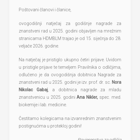
Poštovani članovi i članice,
ovogodišnji natječaj za godišnje nagrade za
znanstveni rad u 2025. godini objavljen na mrežnim
stranicama HDMBLM trajao je od 15. siječnja do 28.
veljače 2026. godine.
Na natječaj je pristiglo ukupno četiri prijave. Uvidom
u pristigle prijave te temeljem Pravilnika o odličjima,
odlučeno je da ovogodišnja dobitnica Nagrade za
znanstveni rad u 2025. godini je izv. prof. dr. sc.
Nora
Nikolac Gabaj
, a dobitnica nagrade za mladu
znanstvenicu u 2025. godini
Ana Nikler,
spec. med.
biokemije i lab. medicine.
Čestitamo kolegicama na izvanrednim znanstvenim
postignućima u protekloj godini!
Povjerenstvo za odličja