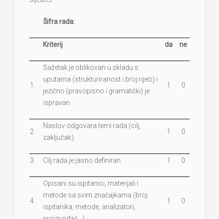
Šifra rada:
Kriterij
da
ne
Sažetak je oblikovan u skladu s
uputama (strukturiranost i broj riječi) i
1.
1
0
jezično (pravopisno i gramatički) je
ispravan.
Naslov odgovara temi rada (cilj,
2.
1
0
zaključak).
3.
Cilj rada je jasno definiran.
1
0
Opisani su ispitanici, materijali i
metode sa svim značajkama (broj
4.
1
0
ispitanika, metode, analizatori,
proizvođač...).