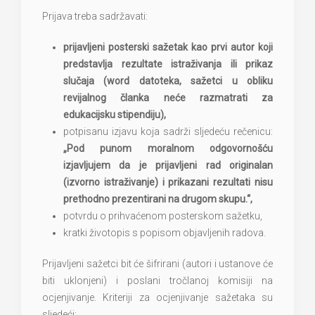
Prijava treba sadržavati:
prijavljeni posterski sažetak kao prvi autor koji
predstavlja rezultate istraživanja ili prikaz
slučaja (word datoteka, sažetci u obliku
revijalnog članka neće razmatrati za
edukacijsku stipendiju),
potpisanu izjavu koja sadrži sljedeću rečenicu:
„Pod punom moralnom odgovornošću
izjavljujem da je prijavljeni rad originalan
(izvorno istraživanje) i prikazani rezultati nisu
prethodno prezentirani na drugom skupu.“,
potvrdu o prihvaćenom posterskom sažetku,
kratki životopis s popisom objavljenih radova.
Prijavljeni sažetci bit će šifrirani (autori i ustanove će
biti uklonjeni) i poslani tročlanoj komisiji na
ocjenjivanje. Kriteriji za ocjenjivanje sažetaka su
sljedeći: