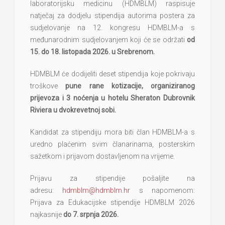
laboratorijsku medicinu (HDMBLM) raspisuje
natječaj za dodjelu stipendija autorima postera za
sudjelovanje na 12. kongresu HDMBLM-a s
međunarodnim sudjelovanjem koji će se održati
od
15. do 18. listopada 2026. u Srebrenom.
HDMBLM će dodijeliti deset stipendija koje pokrivaju
troškove
pune rane kotizacije, organiziranog
prijevoza i 3 noćenja u hotelu Sheraton Dubrovnik
Riviera u dvokrevetnoj sobi.
Kandidat za stipendiju mora biti član HDMBLM-a s
uredno plaćenim svim članarinama, posterskim
sažetkom i prijavom dostavljenom na vrijeme.
Prijavu za stipendije pošaljite na
adresu:
hdmblm@hdmblm.hr
s napomenom:
Prijava za Edukacijske stipendije HDMBLM 2026
najkasnije
do 7. srpnja 2026.