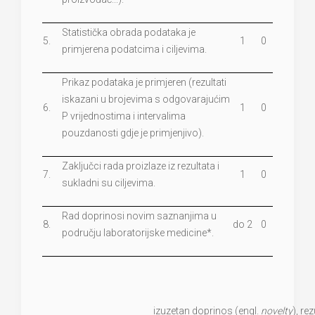
Statistička obrada podataka je
5.
1
0
primjerena podatcima i ciljevima.
Prikaz podataka je primjeren (rezultati
iskazani u brojevima s odgovarajućim
6.
1
0
P vrijednostima i intervalima
pouzdanosti gdje je primjenjivo).
Zaključci rada proizlaze iz rezultata i
7.
1
0
sukladni su ciljevima.
Rad doprinosi novim saznanjima u
8.
do 2
0
području laboratorijske medicine*.
izuzetan doprinos (engl.
novelty
), re