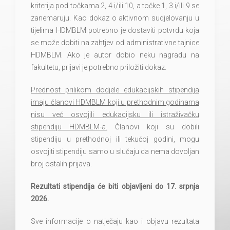
kriterija pod točkama 2, 4 i/ili 10, a točke 1, 3 i/ili 9 se
zanemaruju. Kao dokaz o aktivnom sudjelovanju u
tijelima HDMBLM potrebno je dostaviti potvrdu koja
se može dobiti na zahtjev od administrativne tajnice
HDMBLM. Ako je autor dobio neku nagradu na
fakultetu, prijavi je potrebno priložiti dokaz.
Prednost prilikom dodjele edukacijskih stipendija
imaju članovi HDMBLM koji u prethodnim godinama
nisu već osvojili edukacijsku ili istraživačku
stipendiju HDMBLM-a.
Članovi koji su dobili
stipendiju u prethodnoj ili tekućoj godini, mogu
osvojiti stipendiju samo u slučaju da nema dovoljan
broj ostalih prijava.
Rezultati stipendija će biti objavljeni do 17. srpnja
2026.
Sve informacije o natječaju kao i objavu rezultata