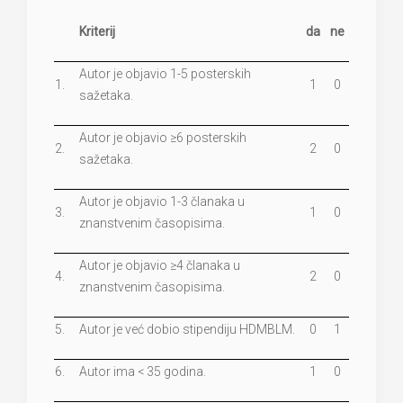
Kriterij
da
ne
Autor je objavio 1-5 posterskih
1.
1
0
sažetaka.
Autor je objavio ≥6 posterskih
2.
2
0
sažetaka.
Autor je objavio 1-3 članaka u
3.
1
0
znanstvenim časopisima.
Autor je objavio ≥4 članaka u
4.
2
0
znanstvenim časopisima.
5.
Autor je već dobio stipendiju HDMBLM.
0
1
6.
Autor ima < 35 godina.
1
0