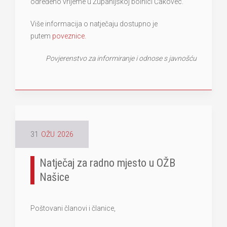
određeno vrijeme u Županijskoj bolnici Čakovec.
Više informacija o natječaju dostupno je
putem
poveznice.
Povjerenstvo za informiranje i odnose s javnošću
31
OŽU
2026
Natječaj za radno mjesto u OŽB
Našice
Poštovani članovi i članice,