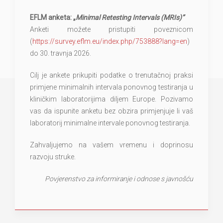
EFLM anketa
:
„
Minimal Retesting Intervals (MRIs)”
Anketi možete pristupiti poveznicom
(
https://survey.eflm.eu/index.php/753888?lang=en
)
do
30. travnja 2026.
Cilj je ankete prikupiti podatke o trenutačnoj praksi
primjene minimalnih intervala ponovnog testiranja u
kliničkim laboratorijima diljem Europe. Pozivamo
vas da ispunite anketu bez obzira primjenjuje li vaš
laboratorij minimalne intervale ponovnog testiranja.
Zahvaljujemo na vašem vremenu i doprinosu
razvoju struke.
Povjerenstvo za informiranje i odnose s javnošću