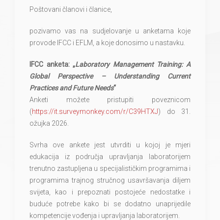
Poštovani članovi i članice,
pozivamo vas na sudjelovanje u anketama koje
provode IFCC i EFLM, a koje donosimo u nastavku.
IFCC anketa
:
„
Laboratory Management Training: A
Global Perspective – Understanding Current
Practices and Future Needs
“
Anketi možete pristupiti poveznicom
(
https://it.surveymonkey.com/r/C39HTXJ
) do 31.
ožujka 2026.
Svrha ove ankete jest utvrditi u kojoj je mjeri
edukacija iz područja upravljanja laboratorijem
trenutno zastupljena u specijalističkim programima i
programima trajnog stručnog usavršavanja diljem
svijeta, kao i prepoznati postojeće nedostatke i
buduće potrebe kako bi se dodatno unaprijedile
kompetencije vođenja i upravljanja laboratorijem.